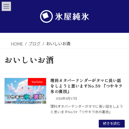
コ
ナ
ン
ビ
テ
ゲ
ン
ー
ツ
シ
へ
ョ
ス
ン
キ
に
HOME
ブログ
おいしいお酒
ッ
移
プ
動
おいしいお酒
理科オタバーテンダーがタマに長い話
YouTube
をしようと思いますNo.59 『つやキラ
氷の裏技』
2026年4月17日
理科オタバーテンダーがタマに長い話をしよう
と思いますNo.59 『つやキラ氷の裏技』
続きを読む