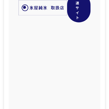
連
サ
イ
ト