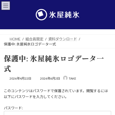
コ
ナ
ン
ビ
テ
ゲ
ン
ー
ツ
シ
へ
ョ
ス
ン
キ
に
HOME
組合員限定
資料ダウンロード
ッ
移
保護中: 氷屋純氷ロゴデータ一式
プ
動
保護中: 氷屋純氷ロゴデータ一
式
最
2026年4月22日
2026年6月2日
TAKE
終
更
このコンテンツはパスワードで保護されています。閲覧するには
新
日
以下にパスワードを入力してください。
時
:
パスワード: