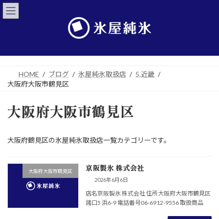
コ
ナ
ン
ビ
テ
ゲ
ン
ー
ツ
シ
へ
ョ
ス
ン
キ
に
HOME
ブログ
氷屋純氷取扱店
5.近畿
ッ
移
大阪府大阪市鶴見区
プ
動
大阪府大阪市鶴見区
大阪府鶴見区の氷屋純氷取扱店一覧カテゴリーです。
京阪製氷 株式会社
大阪府大阪市鶴見区
2026年6月6日
店名京阪製氷 株式会社 住所大阪府大阪市鶴見区
諸口5 浜6-9 電話番号06-6912-9556 取扱商品