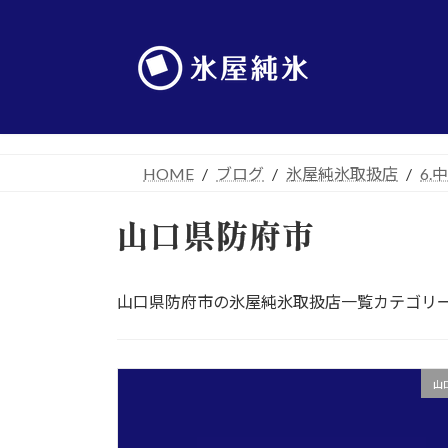
コ
ナ
ン
ビ
テ
ゲ
ン
ー
ツ
シ
へ
ョ
ス
ン
HOME
ブログ
氷屋純氷取扱店
6.
キ
に
ッ
移
山口県防府市
プ
動
山口県防府市の氷屋純氷取扱店一覧カテゴリ
山