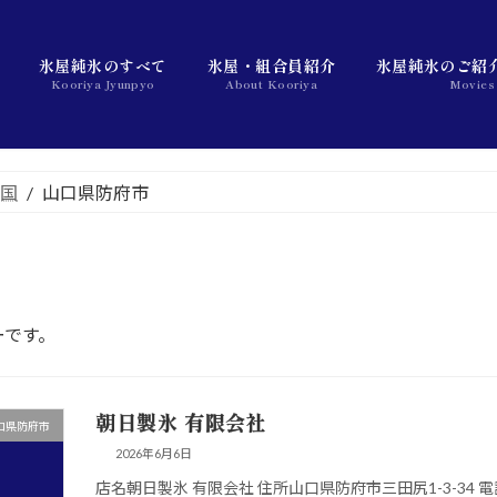
氷屋純氷のすべて
氷屋・組合員紹介
氷屋純氷のご紹
Kooriya Jyunpyo
About Kooriya
Movies
中国
山口県防府市
ーです。
朝日製氷 有限会社
口県防府市
2026年6月6日
店名朝日製氷 有限会社 住所山口県防府市三田尻1-3-34 電話番