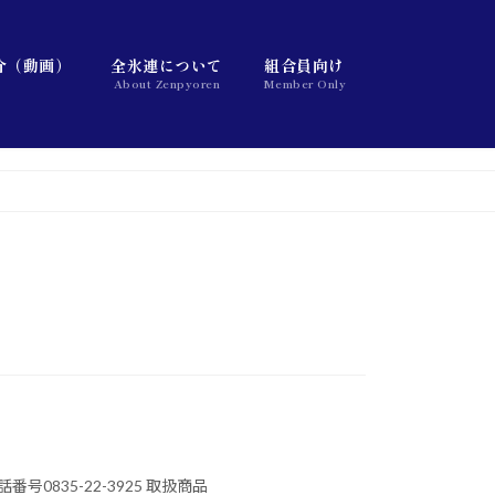
介（動画）
全氷連について
組合員向け
About Zenpyoren
Member Only
号0835-22-3925 取扱商品