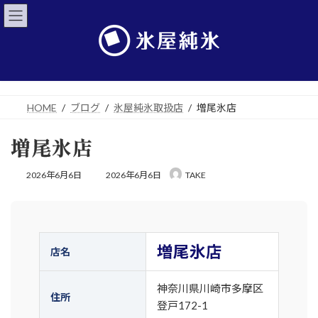
コ
ナ
ン
ビ
テ
ゲ
ン
ー
ツ
シ
へ
ョ
ス
ン
キ
に
HOME
ブログ
氷屋純氷取扱店
増尾氷店
ッ
移
プ
動
増尾氷店
最
2026年6月6日
2026年6月6日
TAKE
終
更
新
日
時
:
増尾氷店
店名
神奈川県川崎市多摩区
住所
登戸172-1