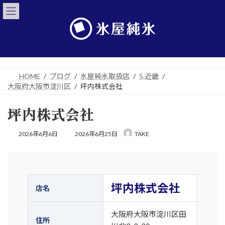
コ
ナ
ン
ビ
テ
ゲ
ン
ー
ツ
シ
へ
ョ
ス
ン
キ
に
HOME
ブログ
氷屋純氷取扱店
5.近畿
ッ
移
大阪府大阪市淀川区
坪内株式会社
プ
動
坪内株式会社
最
2026年6月6日
2026年6月25日
TAKE
終
更
新
日
時
:
坪内株式会社
店名
大阪府大阪市淀川区田
住所