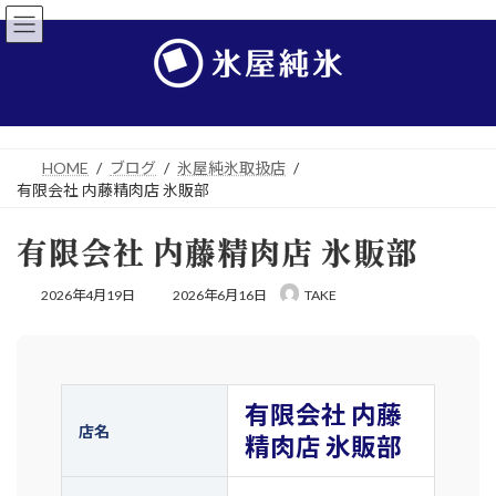
コ
ナ
ン
ビ
テ
ゲ
ン
ー
ツ
シ
へ
ョ
ス
ン
キ
に
HOME
ブログ
氷屋純氷取扱店
ッ
移
有限会社 内藤精肉店 氷販部
プ
動
有限会社 内藤精肉店 氷販部
最
2026年4月19日
2026年6月16日
TAKE
終
更
新
日
時
:
有限会社 内藤
店名
精肉店 氷販部