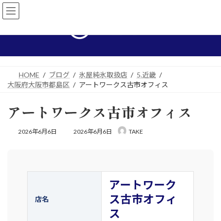
コ
ナ
ン
ビ
テ
ゲ
ン
ー
ツ
シ
へ
ョ
ス
ン
キ
に
HOME
ブログ
氷屋純氷取扱店
5.近畿
ッ
移
大阪府大阪市都島区
アートワークス古市オフィス
プ
動
アートワークス古市オフィス
最
2026年6月6日
2026年6月6日
TAKE
終
更
新
日
時
:
アートワーク
ス古市オフィ
店名
ス